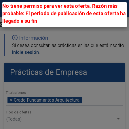
No tiene permiso para ver esta oferta. Razón más
probable: El periodo de publicación de esta oferta ha
llegado a su fin
Ofertas Públicas
Información
Si desea consultar las prácticas en las que está inscrito
inicie sesión
.
Prácticas de Empresa
Titulaciones
×
Grado Fundamentos Arquitectura
Tipo de ofertas
(Todas)