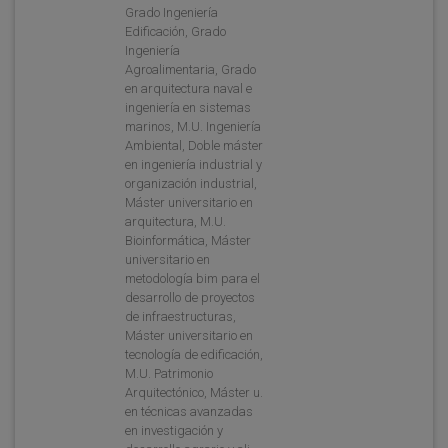
Grado Ingeniería
Edificación, Grado
Ingeniería
Agroalimentaria, Grado
en arquitectura naval e
ingeniería en sistemas
marinos, M.U. Ingeniería
Ambiental, Doble máster
en ingeniería industrial y
organización industrial,
Máster universitario en
arquitectura, M.U.
Bioinformática, Máster
universitario en
metodología bim para el
desarrollo de proyectos
de infraestructuras,
Máster universitario en
tecnología de edificación,
M.U. Patrimonio
Arquitectónico, Máster u.
en técnicas avanzadas
en investigación y