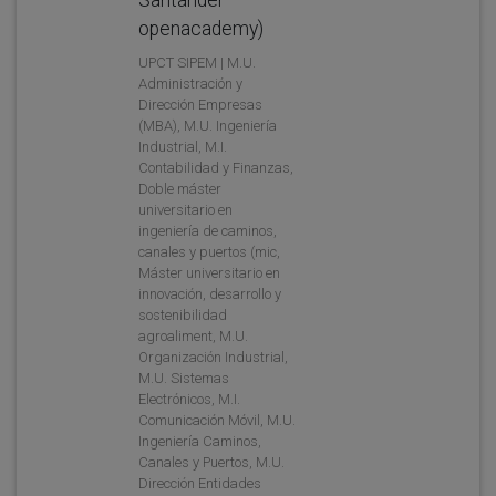
openacademy)
UPCT SIPEM | M.U.
Administración y
Dirección Empresas
(MBA), M.U. Ingeniería
Industrial, M.I.
Contabilidad y Finanzas,
Doble máster
universitario en
ingeniería de caminos,
canales y puertos (mic,
Máster universitario en
innovación, desarrollo y
sostenibilidad
agroaliment, M.U.
Organización Industrial,
M.U. Sistemas
Electrónicos, M.I.
Comunicación Móvil, M.U.
Ingeniería Caminos,
Canales y Puertos, M.U.
Dirección Entidades