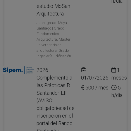
h/día
estudio MoSan
Arquitectura
Juan Ignacio Moya
Santiago | Grado
Fundamentos
Arquitectura, Máster
universitario en
arquitectura, Grado
Ingeniería Edificación
2026
1
Complemento a
01/07/2026
meses
las Prácticas B.
500 / mes
5
Santander. EII
h/día
(AVISO:
obligatoriedad de
inscripción en el
portal del Banco
Santander