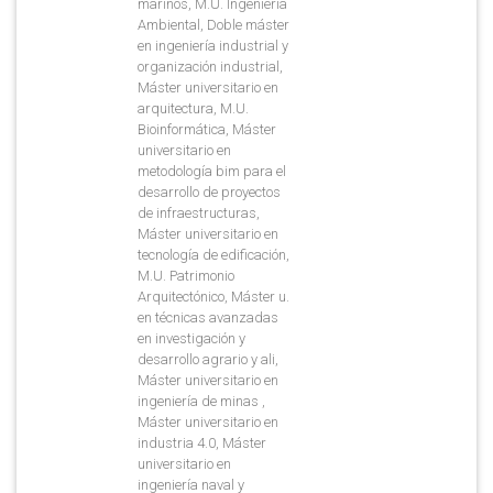
marinos, M.U. Ingeniería
Ambiental, Doble máster
en ingeniería industrial y
organización industrial,
Máster universitario en
arquitectura, M.U.
Bioinformática, Máster
universitario en
metodología bim para el
desarrollo de proyectos
de infraestructuras,
Máster universitario en
tecnología de edificación,
M.U. Patrimonio
Arquitectónico, Máster u.
en técnicas avanzadas
en investigación y
desarrollo agrario y ali,
Máster universitario en
ingeniería de minas ,
Máster universitario en
industria 4.0, Máster
universitario en
ingeniería naval y