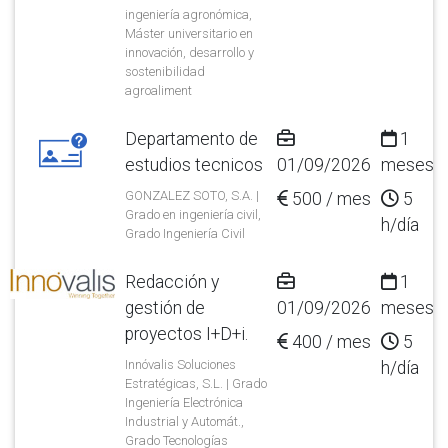
ingeniería agronómica,
Máster universitario en
innovación, desarrollo y
sostenibilidad
agroaliment
Departamento de
1
estudios tecnicos
01/09/2026
meses
GONZALEZ SOTO, S.A. |
500 / mes
5
Grado en ingeniería civil,
h/día
Grado Ingeniería Civil
Redacción y
1
gestión de
01/09/2026
meses
proyectos I+D+i.
400 / mes
5
Innóvalis Soluciones
h/día
Estratégicas, S.L. | Grado
Ingeniería Electrónica
Industrial y Automát.,
Grado Tecnologías