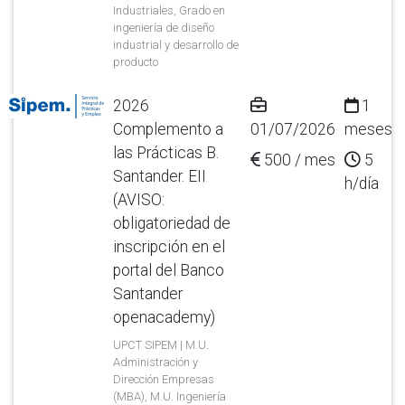
Industriales, Grado en
ingeniería de diseño
industrial y desarrollo de
producto
2026
1
Complemento a
01/07/2026
meses
las Prácticas B.
500 / mes
5
Santander. EII
h/día
(AVISO:
obligatoriedad de
inscripción en el
portal del Banco
Santander
openacademy)
UPCT SIPEM | M.U.
Administración y
Dirección Empresas
(MBA), M.U. Ingeniería