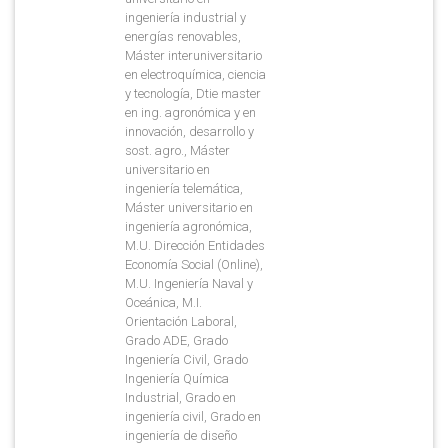
ingeniería industrial y
energías renovables,
Máster interuniversitario
en electroquímica, ciencia
y tecnología, Dtie master
en ing. agronómica y en
innovación, desarrollo y
sost. agro., Máster
universitario en
ingeniería telemática,
Máster universitario en
ingeniería agronómica,
M.U. Dirección Entidades
Economía Social (Online),
M.U. Ingeniería Naval y
Oceánica, M.I.
Orientación Laboral,
Grado ADE, Grado
Ingeniería Civil, Grado
Ingeniería Química
Industrial, Grado en
ingeniería civil, Grado en
ingeniería de diseño