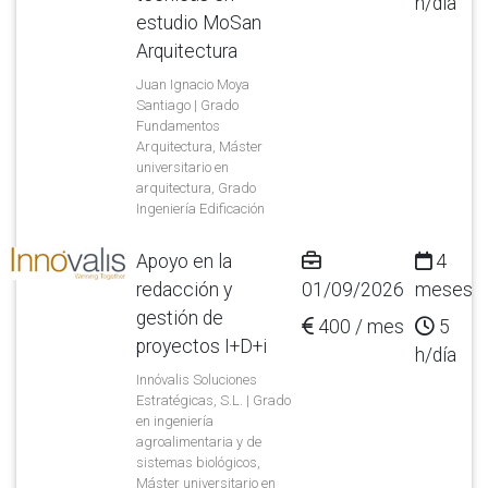
h/día
estudio MoSan
Arquitectura
Juan Ignacio Moya
Santiago | Grado
Fundamentos
Arquitectura, Máster
universitario en
arquitectura, Grado
Ingeniería Edificación
Apoyo en la
4
redacción y
01/09/2026
meses
gestión de
400 / mes
5
proyectos I+D+i
h/día
Innóvalis Soluciones
Estratégicas, S.L. | Grado
en ingeniería
agroalimentaria y de
sistemas biológicos,
Máster universitario en