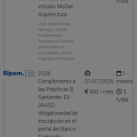
h/día
estudio MoSan
Arquitectura
Juan Ignacio Moya
Santiago | Grado
Fundamentos
Arquitectura, Máster
universitario en
arquitectura, Grado
Ingeniería Edificación
2026
1
Complemento a
01/07/2026
meses
las Prácticas B.
500 / mes
5
Santander. EII
h/día
(AVISO:
obligatoriedad de
inscripción en el
portal del Banco
Santander