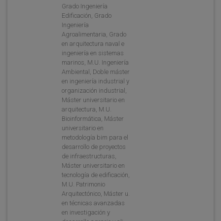
Grado Ingeniería
Edificación, Grado
Ingeniería
Agroalimentaria, Grado
en arquitectura naval e
ingeniería en sistemas
marinos, M.U. Ingeniería
Ambiental, Doble máster
en ingeniería industrial y
organización industrial,
Máster universitario en
arquitectura, M.U.
Bioinformática, Máster
universitario en
metodología bim para el
desarrollo de proyectos
de infraestructuras,
Máster universitario en
tecnología de edificación,
M.U. Patrimonio
Arquitectónico, Máster u.
en técnicas avanzadas
en investigación y