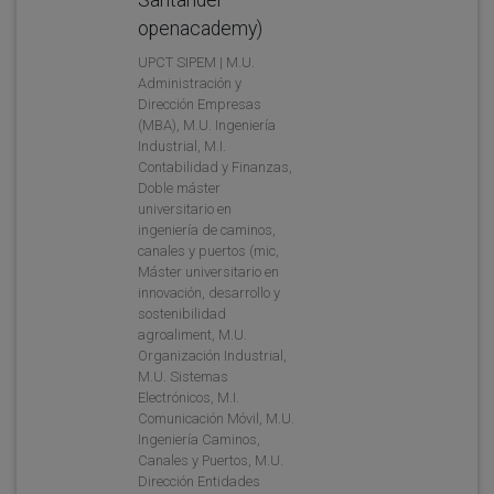
openacademy)
UPCT SIPEM | M.U.
Administración y
Dirección Empresas
(MBA), M.U. Ingeniería
Industrial, M.I.
Contabilidad y Finanzas,
Doble máster
universitario en
ingeniería de caminos,
canales y puertos (mic,
Máster universitario en
innovación, desarrollo y
sostenibilidad
agroaliment, M.U.
Organización Industrial,
M.U. Sistemas
Electrónicos, M.I.
Comunicación Móvil, M.U.
Ingeniería Caminos,
Canales y Puertos, M.U.
Dirección Entidades