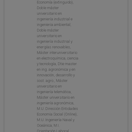
Economía (extinguido),
Doble máster
universitario en
ingeniería industrial e
ingeniería ambiental,
Doble máster
universitario en
ingeniería industrial y
energías renovables,
Máster interuniversitario
en electroquímica, ciencia
y tecnología, Dtie master
en ing. agronómica y en
innovación, desarrollo y
sost. agro., Máster
universitario en
ingeniería telemática,
Máster universitario en
ingeniería agronómica,
M.U. Dirección Entidades
Economía Social (Online),
M.U. Ingeniería Naval y
Oceánica, M.I.
Orientación Laboral,