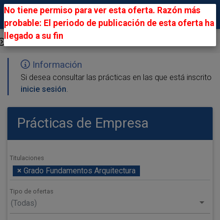
No tiene permiso para ver esta oferta. Razón más
probable: El periodo de publicación de esta oferta ha
llegado a su fin
Ofertas Públicas
Información
Si desea consultar las prácticas en las que está inscrito
inicie sesión
.
Prácticas de Empresa
Titulaciones
×
Grado Fundamentos Arquitectura
Tipo de ofertas
(Todas)