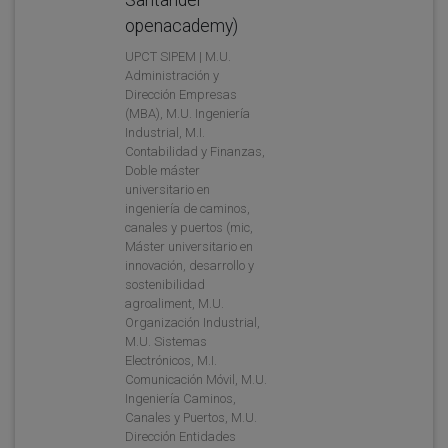
openacademy)
UPCT SIPEM | M.U.
Administración y
Dirección Empresas
(MBA), M.U. Ingeniería
Industrial, M.I.
Contabilidad y Finanzas,
Doble máster
universitario en
ingeniería de caminos,
canales y puertos (mic,
Máster universitario en
innovación, desarrollo y
sostenibilidad
agroaliment, M.U.
Organización Industrial,
M.U. Sistemas
Electrónicos, M.I.
Comunicación Móvil, M.U.
Ingeniería Caminos,
Canales y Puertos, M.U.
Dirección Entidades