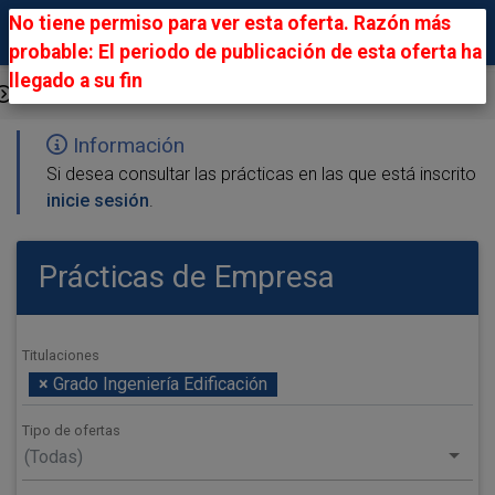
No tiene permiso para ver esta oferta. Razón más
probable: El periodo de publicación de esta oferta ha
llegado a su fin
Ofertas Públicas
Información
Si desea consultar las prácticas en las que está inscrito
inicie sesión
.
Prácticas de Empresa
Titulaciones
×
Grado Ingeniería Edificación
Tipo de ofertas
(Todas)