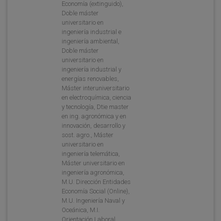
Economía (extinguido),
Doble máster
universitario en
ingeniería industrial e
ingeniería ambiental,
Doble máster
universitario en
ingeniería industrial y
energías renovables,
Máster interuniversitario
en electroquímica, ciencia
y tecnología, Dtie master
en ing. agronómica y en
innovación, desarrollo y
sost. agro., Máster
universitario en
ingeniería telemática,
Máster universitario en
ingeniería agronómica,
M.U. Dirección Entidades
Economía Social (Online),
M.U. Ingeniería Naval y
Oceánica, M.I.
Orientación Laboral,