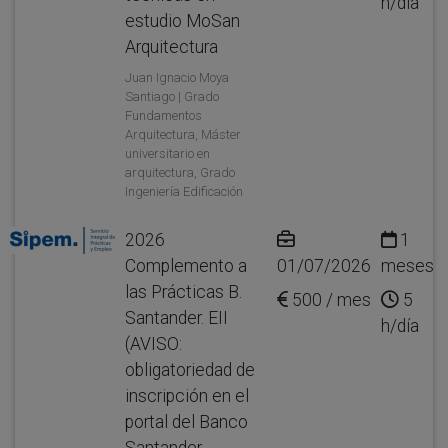
h/día
estudio MoSan
Arquitectura
Juan Ignacio Moya
Santiago | Grado
Fundamentos
Arquitectura, Máster
universitario en
arquitectura, Grado
Ingeniería Edificación
2026
1
Complemento a
01/07/2026
meses
las Prácticas B.
500 / mes
5
Santander. EII
h/día
(AVISO:
obligatoriedad de
inscripción en el
portal del Banco
Santander