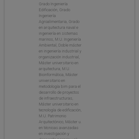
Grado Ingeniería
Edificación, Grado
Ingeniería
Agroalimentaria, Grado
en arquitectura naval e
ingeniería en sistemas
marinos, M.U. Ingeniería
Ambiental, Doble máster
en ingeniería industrial y
organización industrial,
Máster universitario en
arquitectura, M.U.
Bioinformática, Máster
universitario en
metodología bim para el
desarrollo de proyectos
de infraestructuras,
Máster universitario en
tecnología de edificación,
M.U. Patrimonio
Arquitectónico, Máster u.
en técnicas avanzadas
en investigación y