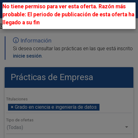
No tiene permiso para ver esta oferta. Razón más
probable: El periodo de publicación de esta oferta ha
llegado a su fin
Ofertas Públicas
Información
Si desea consultar las prácticas en las que está inscrito
inicie sesión
.
Prácticas de Empresa
Titulaciones
×
Grado en ciencia e ingeniería de datos
Tipo de ofertas
(Todas)