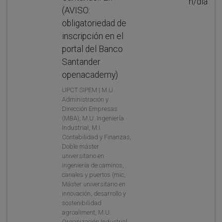
h/día
(AVISO:
obligatoriedad de
inscripción en el
portal del Banco
Santander
openacademy)
UPCT SIPEM | M.U.
Administración y
Dirección Empresas
(MBA), M.U. Ingeniería
Industrial, M.I.
Contabilidad y Finanzas,
Doble máster
universitario en
ingeniería de caminos,
canales y puertos (mic,
Máster universitario en
innovación, desarrollo y
sostenibilidad
agroaliment, M.U.
Organización Industrial,