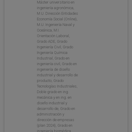
Máster universitario en
ingeniería agronómica,
M.U. Dirección Entidades
Economía Social (Online),
M.U. Ingeniería Naval y
Oceánica, M.I.
Orientación Laboral,
Grado ADE, Grado
Ingeniería Civil, Grado
Ingeniería Química
Industrial, Grado en
ingeniería civil, Grado en
ingeniería de diseño
industrial y desarrollo de
producto, Grado
Tecnologías Industriales,
Doble grado en ing.
mecánica y en ing. en
diseño industrial y
desarrollo de, Grado en
administración y
dirección de empresas
(plan 2024), Grado en
ingeniería biomédica,