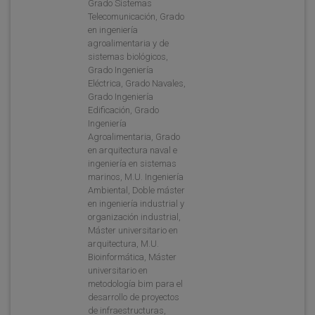
Grado Sistemas
Telecomunicación, Grado
en ingeniería
agroalimentaria y de
sistemas biológicos,
Grado Ingeniería
Eléctrica, Grado Navales,
Grado Ingeniería
Edificación, Grado
Ingeniería
Agroalimentaria, Grado
en arquitectura naval e
ingeniería en sistemas
marinos, M.U. Ingeniería
Ambiental, Doble máster
en ingeniería industrial y
organización industrial,
Máster universitario en
arquitectura, M.U.
Bioinformática, Máster
universitario en
metodología bim para el
desarrollo de proyectos
de infraestructuras,