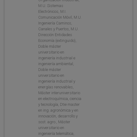
M.U. Sistemas
Electrónicos, M.I.
Comunicación Móvil, M.U.
Ingeniería Caminos,
Canales y Puertos, M.U.
Dirección Entidades
Economía (extinguido),
Doble máster
universitario en
ingeniería industrial e
ingeniería ambiental,
Doble máster
universitario en
ingeniería industrial y
energías renovables,
Máster interuniversitario
en electroquímica, ciencia
y tecnología, Dtie master
en ing. agronómica y en
innovación, desarrollo y
sost. agro., Máster
universitario en
ingeniería telemática,