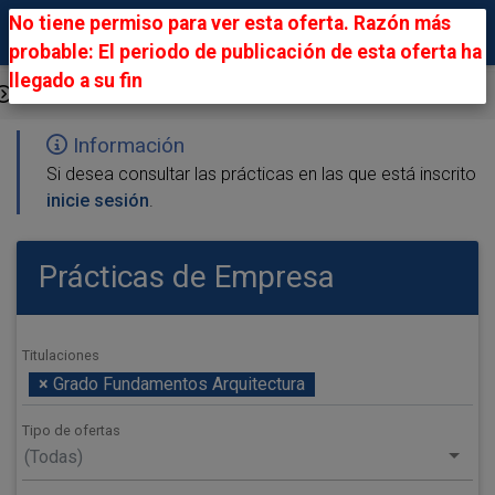
No tiene permiso para ver esta oferta. Razón más
probable: El periodo de publicación de esta oferta ha
llegado a su fin
Ofertas Públicas
Información
Si desea consultar las prácticas en las que está inscrito
inicie sesión
.
Prácticas de Empresa
Titulaciones
×
Grado Fundamentos Arquitectura
Tipo de ofertas
(Todas)