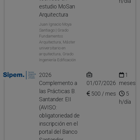
h/día
estudio MoSan
Arquitectura
Juan Ignacio Moya
Santiago | Grado
Fundamentos
Arquitectura, Máster
universitario en
arquitectura, Grado
Ingeniería Edificación
2026
1
Complemento a
01/07/2026
meses
las Prácticas B.
500 / mes
5
Santander. EII
h/día
(AVISO:
obligatoriedad de
inscripción en el
portal del Banco
Santander