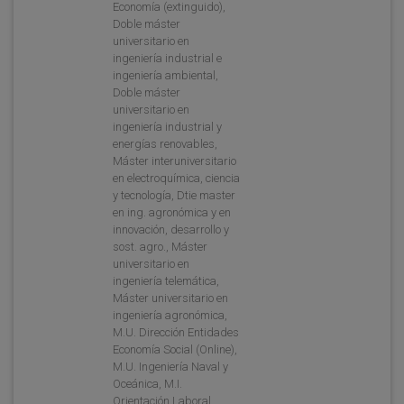
Economía (extinguido),
Doble máster
universitario en
ingeniería industrial e
ingeniería ambiental,
Doble máster
universitario en
ingeniería industrial y
energías renovables,
Máster interuniversitario
en electroquímica, ciencia
y tecnología, Dtie master
en ing. agronómica y en
innovación, desarrollo y
sost. agro., Máster
universitario en
ingeniería telemática,
Máster universitario en
ingeniería agronómica,
M.U. Dirección Entidades
Economía Social (Online),
M.U. Ingeniería Naval y
Oceánica, M.I.
Orientación Laboral,