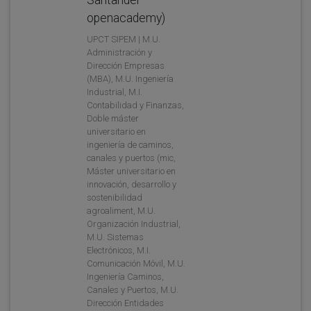
openacademy)
UPCT SIPEM | M.U.
Administración y
Dirección Empresas
(MBA), M.U. Ingeniería
Industrial, M.I.
Contabilidad y Finanzas,
Doble máster
universitario en
ingeniería de caminos,
canales y puertos (mic,
Máster universitario en
innovación, desarrollo y
sostenibilidad
agroaliment, M.U.
Organización Industrial,
M.U. Sistemas
Electrónicos, M.I.
Comunicación Móvil, M.U.
Ingeniería Caminos,
Canales y Puertos, M.U.
Dirección Entidades