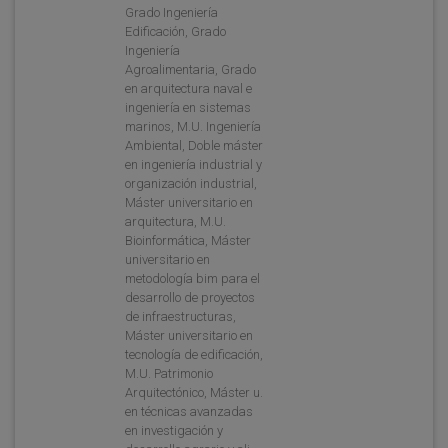
Grado Ingeniería
Edificación, Grado
Ingeniería
Agroalimentaria, Grado
en arquitectura naval e
ingeniería en sistemas
marinos, M.U. Ingeniería
Ambiental, Doble máster
en ingeniería industrial y
organización industrial,
Máster universitario en
arquitectura, M.U.
Bioinformática, Máster
universitario en
metodología bim para el
desarrollo de proyectos
de infraestructuras,
Máster universitario en
tecnología de edificación,
M.U. Patrimonio
Arquitectónico, Máster u.
en técnicas avanzadas
en investigación y