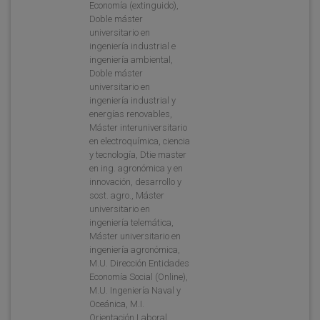
Economía (extinguido),
Doble máster
universitario en
ingeniería industrial e
ingeniería ambiental,
Doble máster
universitario en
ingeniería industrial y
energías renovables,
Máster interuniversitario
en electroquímica, ciencia
y tecnología, Dtie master
en ing. agronómica y en
innovación, desarrollo y
sost. agro., Máster
universitario en
ingeniería telemática,
Máster universitario en
ingeniería agronómica,
M.U. Dirección Entidades
Economía Social (Online),
M.U. Ingeniería Naval y
Oceánica, M.I.
Orientación Laboral,