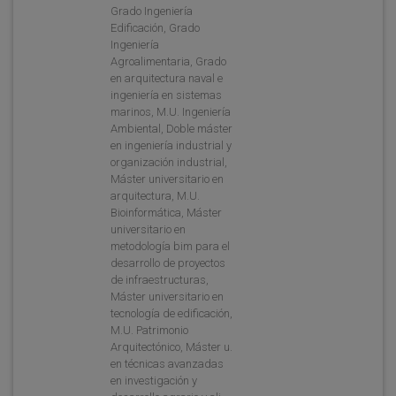
Grado Ingeniería
Edificación, Grado
Ingeniería
Agroalimentaria, Grado
en arquitectura naval e
ingeniería en sistemas
marinos, M.U. Ingeniería
Ambiental, Doble máster
en ingeniería industrial y
organización industrial,
Máster universitario en
arquitectura, M.U.
Bioinformática, Máster
universitario en
metodología bim para el
desarrollo de proyectos
de infraestructuras,
Máster universitario en
tecnología de edificación,
M.U. Patrimonio
Arquitectónico, Máster u.
en técnicas avanzadas
en investigación y