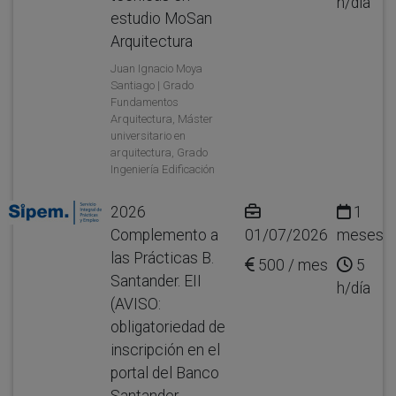
h/día
estudio MoSan
Arquitectura
Juan Ignacio Moya
Santiago | Grado
Fundamentos
Arquitectura, Máster
universitario en
arquitectura, Grado
Ingeniería Edificación
2026
1
Complemento a
01/07/2026
meses
las Prácticas B.
500 / mes
5
Santander. EII
h/día
(AVISO:
obligatoriedad de
inscripción en el
portal del Banco
Santander