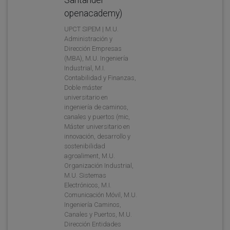
openacademy)
UPCT SIPEM | M.U.
Administración y
Dirección Empresas
(MBA), M.U. Ingeniería
Industrial, M.I.
Contabilidad y Finanzas,
Doble máster
universitario en
ingeniería de caminos,
canales y puertos (mic,
Máster universitario en
innovación, desarrollo y
sostenibilidad
agroaliment, M.U.
Organización Industrial,
M.U. Sistemas
Electrónicos, M.I.
Comunicación Móvil, M.U.
Ingeniería Caminos,
Canales y Puertos, M.U.
Dirección Entidades