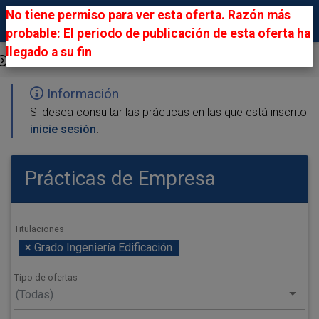
No tiene permiso para ver esta oferta. Razón más
probable: El periodo de publicación de esta oferta ha
llegado a su fin
Ofertas Públicas
Información
Si desea consultar las prácticas en las que está inscrito
inicie sesión
.
Prácticas de Empresa
Titulaciones
×
Grado Ingeniería Edificación
Tipo de ofertas
(Todas)