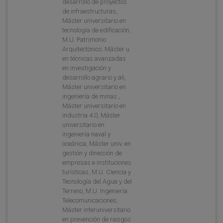
desarrollo de proyectos
de infraestructuras,
Máster universitario en
tecnología de edificación,
M.U. Patrimonio
Arquitectónico, Máster u.
en técnicas avanzadas
en investigación y
desarrollo agrario y ali,
Máster universitario en
ingeniería de minas ,
Máster universitario en
industria 4.0, Máster
universitario en
ingeniería naval y
oceánica, Máster univ. en
gestión y dirección de
empresas e instituciones
turísticas, M.U. Ciencia y
Tecnología del Agua y del
Terreno, M.U. Ingeniería
Telecomunicaciones,
Máster interuniversitario
en prevención de riesgos