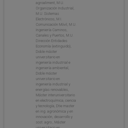
agroaliment, M.U.
Organización Industrial,
M.U. Sistemas
Electrónicos, M.I.
Comunicación Móvil, M.U.
Ingeniería Caminos,
Canales y Puertos, M.U.
Dirección Entidades
Economía (extinguido),
Doble máster
universitario en
ingeniería industrial e
ingeniería ambiental,
Doble máster
universitario en
ingeniería industrial y
energías renovables,
Máster interuniversitario
en electroquímica, ciencia
y tecnología, Dtie master
en ing. agronómica y en
innovación, desarrollo y
sost. agro., Máster
universitario en