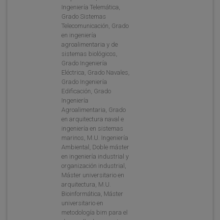
Ingeniería Telemática,
Grado Sistemas
Telecomunicación, Grado
en ingeniería
agroalimentaria y de
sistemas biológicos,
Grado Ingeniería
Eléctrica, Grado Navales,
Grado Ingeniería
Edificación, Grado
Ingeniería
Agroalimentaria, Grado
en arquitectura naval e
ingeniería en sistemas
marinos, M.U. Ingeniería
Ambiental, Doble máster
en ingeniería industrial y
organización industrial,
Máster universitario en
arquitectura, M.U.
Bioinformática, Máster
universitario en
metodología bim para el