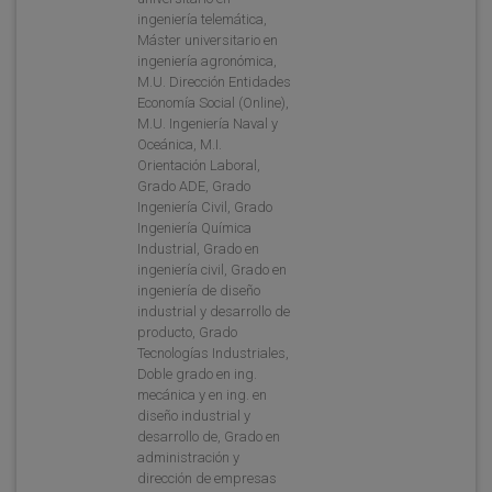
ingeniería telemática,
Máster universitario en
ingeniería agronómica,
M.U. Dirección Entidades
Economía Social (Online),
M.U. Ingeniería Naval y
Oceánica, M.I.
Orientación Laboral,
Grado ADE, Grado
Ingeniería Civil, Grado
Ingeniería Química
Industrial, Grado en
ingeniería civil, Grado en
ingeniería de diseño
industrial y desarrollo de
producto, Grado
Tecnologías Industriales,
Doble grado en ing.
mecánica y en ing. en
diseño industrial y
desarrollo de, Grado en
administración y
dirección de empresas