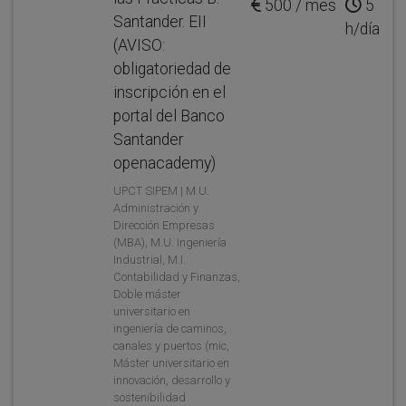
500 / mes
5
Santander. EII
h/día
(AVISO:
obligatoriedad de
inscripción en el
portal del Banco
Santander
openacademy)
UPCT SIPEM | M.U.
Administración y
Dirección Empresas
(MBA), M.U. Ingeniería
Industrial, M.I.
Contabilidad y Finanzas,
Doble máster
universitario en
ingeniería de caminos,
canales y puertos (mic,
Máster universitario en
innovación, desarrollo y
sostenibilidad