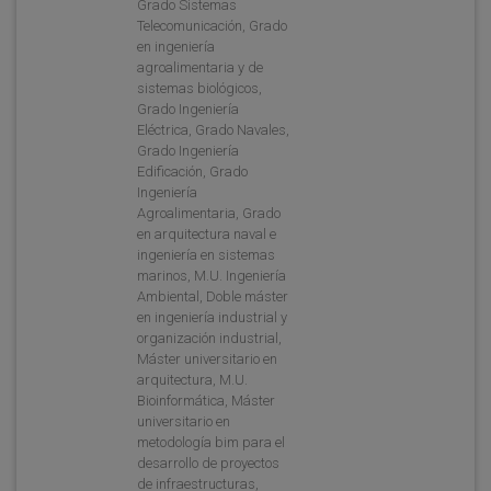
Grado Sistemas
Telecomunicación, Grado
en ingeniería
agroalimentaria y de
sistemas biológicos,
Grado Ingeniería
Eléctrica, Grado Navales,
Grado Ingeniería
Edificación, Grado
Ingeniería
Agroalimentaria, Grado
en arquitectura naval e
ingeniería en sistemas
marinos, M.U. Ingeniería
Ambiental, Doble máster
en ingeniería industrial y
organización industrial,
Máster universitario en
arquitectura, M.U.
Bioinformática, Máster
universitario en
metodología bim para el
desarrollo de proyectos
de infraestructuras,