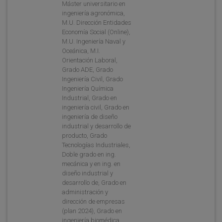
Máster universitario en
ingeniería agronómica,
M.U. Dirección Entidades
Economía Social (Online),
M.U. Ingeniería Naval y
Oceánica, M.I.
Orientación Laboral,
Grado ADE, Grado
Ingeniería Civil, Grado
Ingeniería Química
Industrial, Grado en
ingeniería civil, Grado en
ingeniería de diseño
industrial y desarrollo de
producto, Grado
Tecnologías Industriales,
Doble grado en ing.
mecánica y en ing. en
diseño industrial y
desarrollo de, Grado en
administración y
dirección de empresas
(plan 2024), Grado en
ingeniería biomédica,