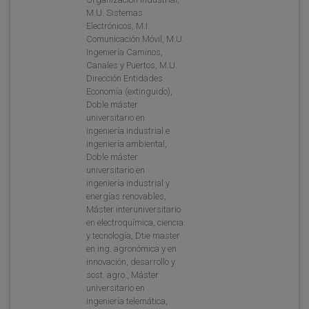
M.U. Sistemas
Electrónicos, M.I.
Comunicación Móvil, M.U.
Ingeniería Caminos,
Canales y Puertos, M.U.
Dirección Entidades
Economía (extinguido),
Doble máster
universitario en
ingeniería industrial e
ingeniería ambiental,
Doble máster
universitario en
ingeniería industrial y
energías renovables,
Máster interuniversitario
en electroquímica, ciencia
y tecnología, Dtie master
en ing. agronómica y en
innovación, desarrollo y
sost. agro., Máster
universitario en
ingeniería telemática,