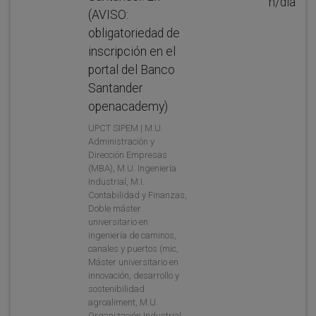
h/día
(AVISO:
obligatoriedad de
inscripción en el
portal del Banco
Santander
openacademy)
UPCT SIPEM | M.U.
Administración y
Dirección Empresas
(MBA), M.U. Ingeniería
Industrial, M.I.
Contabilidad y Finanzas,
Doble máster
universitario en
ingeniería de caminos,
canales y puertos (mic,
Máster universitario en
innovación, desarrollo y
sostenibilidad
agroaliment, M.U.
Organización Industrial,