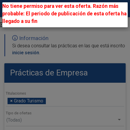
No tiene permiso para ver esta oferta. Razón más
probable: El periodo de publicación de esta oferta ha
llegado a su fin
Ofertas Públicas
Información
Si desea consultar las prácticas en las que está inscrito
inicie sesión
.
Prácticas de Empresa
Titulaciones
×
Grado Turismo
Tipo de ofertas
(Todas)