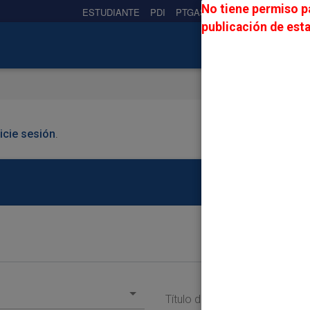
No tiene permiso pa
ESTUDIANTE
PDI
PTGAS
PREUNIVERSITARIO
publicación de esta
nicie sesión
.
Título de la Oferta