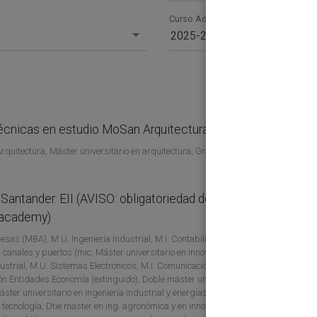
Curso Académico
2025-26
écnicas en estudio MoSan Arquitectura
01
uitectura, Máster universitario en arquitectura, Grado Ingeniería
150
antander. EII (AVISO: obligatoriedad de inscripción
01
nacademy)
500
sas (MBA), M.U. Ingeniería Industrial, M.I. Contabilidad y Finanzas,
 canales y puertos (mic, Máster universitario en innovación, desarrollo
ustrial, M.U. Sistemas Electrónicos, M.I. Comunicación Móvil, M.U.
ón Entidades Economía (extinguido), Doble máster universitario en
áster universitario en ingeniería industrial y energías renovables,
y tecnología, Dtie master en ing. agronómica y en innovación, desarrollo