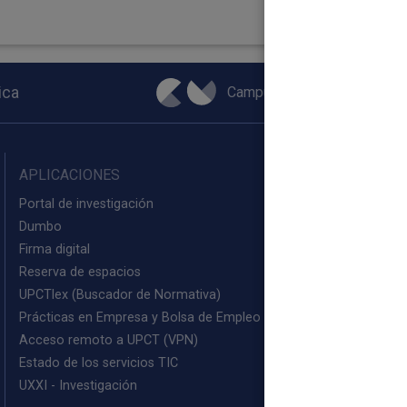
Campus Virtual
ica
APLICACIONES
Portal de investigación
Dumbo
Firma digital
Reserva de espacios
UPCTlex (Buscador de Normativa)
Prácticas en Empresa y Bolsa de Empleo (PEM)
Acceso remoto a UPCT (VPN)
Estado de los servicios TIC
UXXI - Investigación