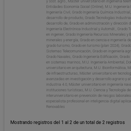
y sost. agro., Máster universitario en ingeniería tel
Entidades Economía Social (Online), M.U. Ingeniería
Ingeniería Civil, Grado Ingeniería Química Industrial,
desarrollo de producto, Grado Tecnologías Industrial
desarrollo de, Grado en administración y dirección
Ingeniería Electrónica Industrial y Automát., Grado T
en ingenier, Grado Ingeniería Recursos Minerales y 
minerales y energía, Grado en ciencia e ingeniería d
grado turismo, Grado en turismo (plan 2024), Grad
Sistemas Telecomunicación, Grado en ingeniería agro
Grado Navales, Grado Ingeniería Edificación, Grado 
en sistemas marinos, M.U. Ingeniería Ambiental, Dob
universitario en arquitectura, M.U. Bioinformática, 
de infraestructuras, Máster universitario en tecnolog
avanzadas en investigación y desarrollo agrario y ali
industria 4.0, Máster universitario en ingeniería nav
instituciones turísticas, M.U. Ciencia y Tecnología d
interuniversitario en prevención de riesgos laborale
especialista profesional en inteligencia digital apli
Renovables
Mostrando registros del 1 al 2 de un total de 2 registros