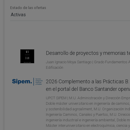
Estado de las ofertas
Activas
Desarrollo de proyectos y memorias t
Juan Ignacio Moya Santiago | Grado Fundamentos Arq
Edificación
2026 Complemento a las Prácticas B. S
en el portal del Banco Santander ope
UPCT SIPEM | M.U. Administración y Dirección Empre
Doble máster universitario en ingeniería de caminos,
y sostenibilidad agroaliment, M.U. Organización Ind
Ingeniería Caminos, Canales y Puertos, M.U. Direcci
ingeniería industrial e ingeniería ambiental, Doble m
Máster interuniversitario en electroquímica, ciencia 