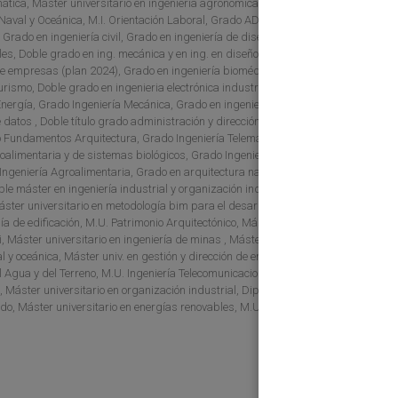
emática, Máster universitario en ingeniería agronómica, M.U. Dirección
 Naval y Oceánica, M.I. Orientación Laboral, Grado ADE, Grado
 Grado en ingeniería civil, Grado en ingeniería de diseño industrial y
es, Doble grado en ing. mecánica y en ing. en diseño industrial y
 de empresas (plan 2024), Grado en ingeniería biomédica, Grado
urismo, Doble grado en ingenieria electrónica industrial y automática y
Energía, Grado Ingeniería Mecánica, Grado en ingeniería de recursos
e datos , Doble título grado administración y dirección de empresas y
o Fundamentos Arquitectura, Grado Ingeniería Telemática, Grado
alimentaria y de sistemas biológicos, Grado Ingeniería Eléctrica,
Ingeniería Agroalimentaria, Grado en arquitectura naval e ingeniería
le máster en ingeniería industrial y organización industrial, Máster
Máster universitario en metodología bim para el desarrollo de proyectos
ía de edificación, M.U. Patrimonio Arquitectónico, Máster u. en técnicas
, Máster universitario en ingeniería de minas , Máster universitario en
al y oceánica, Máster univ. en gestión y dirección de empresas e
el Agua y del Terreno, M.U. Ingeniería Telecomunicaciones, Máster
s, Máster universitario en organización industrial, Diploma propio de
cado, Máster universitario en energías renovables, M.U. Energías