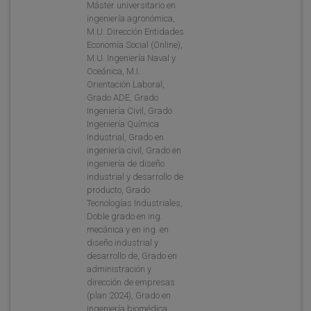
Máster universitario en
ingeniería agronómica,
M.U. Dirección Entidades
Economía Social (Online),
M.U. Ingeniería Naval y
Oceánica, M.I.
Orientación Laboral,
Grado ADE, Grado
Ingeniería Civil, Grado
Ingeniería Química
Industrial, Grado en
ingeniería civil, Grado en
ingeniería de diseño
industrial y desarrollo de
producto, Grado
Tecnologías Industriales,
Doble grado en ing.
mecánica y en ing. en
diseño industrial y
desarrollo de, Grado en
administración y
dirección de empresas
(plan 2024), Grado en
ingeniería biomédica,