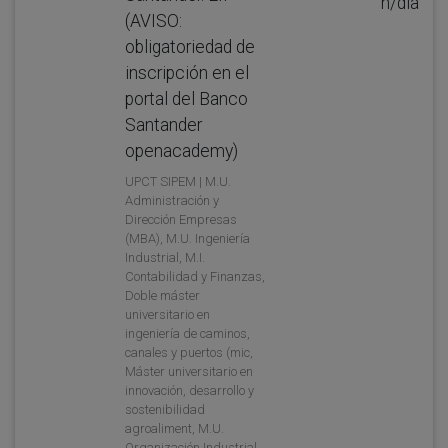
h/día
(AVISO:
obligatoriedad de
inscripción en el
portal del Banco
Santander
openacademy)
UPCT SIPEM | M.U.
Administración y
Dirección Empresas
(MBA), M.U. Ingeniería
Industrial, M.I.
Contabilidad y Finanzas,
Doble máster
universitario en
ingeniería de caminos,
canales y puertos (mic,
Máster universitario en
innovación, desarrollo y
sostenibilidad
agroaliment, M.U.
Organización Industrial,