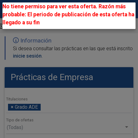
No tiene permiso para ver esta oferta. Razón más
probable: El periodo de publicación de esta oferta ha
llegado a su fin
Ofertas Públicas
Información
Si desea consultar las prácticas en las que está inscrito
inicie sesión
.
Prácticas de Empresa
Titulaciones
×
Grado ADE
Tipo de ofertas
(Todas)