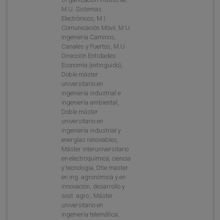
M.U. Sistemas
Electrónicos, M.I.
Comunicación Móvil, M.U.
Ingeniería Caminos,
Canales y Puertos, M.U.
Dirección Entidades
Economía (extinguido),
Doble máster
universitario en
ingeniería industrial e
ingeniería ambiental,
Doble máster
universitario en
ingeniería industrial y
energías renovables,
Máster interuniversitario
en electroquímica, ciencia
y tecnología, Dtie master
en ing. agronómica y en
innovación, desarrollo y
sost. agro., Máster
universitario en
ingeniería telemática,