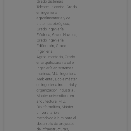
Grado Sistemas
Telecomunicación, Grado
en ingeniería
agroalimentaria y de
sistemas biológicos,
Grado Ingeniería
Eléctrica, Grado Navales,
Grado Ingeniería
Edificación, Grado
Ingeniería
Agroalimentaria, Grado
en arquitectura naval e
ingeniería en sistemas
marinos, M.U. Ingeniería
Ambiental, Doble máster
en ingeniería industrial y
organización industrial,
Máster universitario en
arquitectura, M.U.
Bioinformática, Máster
universitario en
metodología bim para el
desarrollo de proyectos
de infraestructuras,