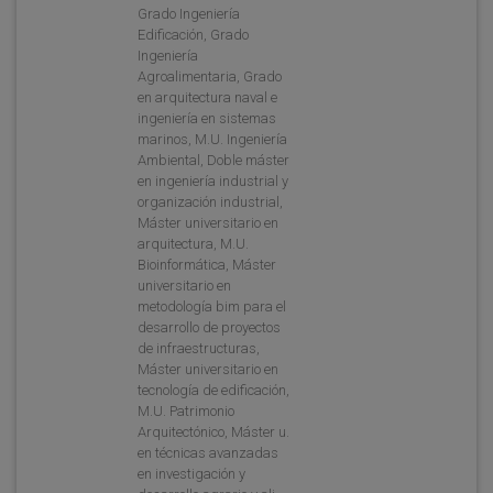
Grado Ingeniería
Edificación, Grado
Ingeniería
Agroalimentaria, Grado
en arquitectura naval e
ingeniería en sistemas
marinos, M.U. Ingeniería
Ambiental, Doble máster
en ingeniería industrial y
organización industrial,
Máster universitario en
arquitectura, M.U.
Bioinformática, Máster
universitario en
metodología bim para el
desarrollo de proyectos
de infraestructuras,
Máster universitario en
tecnología de edificación,
M.U. Patrimonio
Arquitectónico, Máster u.
en técnicas avanzadas
en investigación y