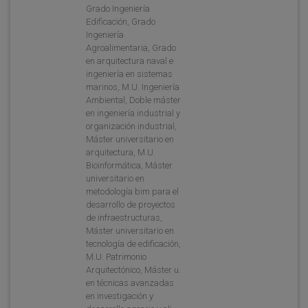
Grado Ingeniería
Edificación, Grado
Ingeniería
Agroalimentaria, Grado
en arquitectura naval e
ingeniería en sistemas
marinos, M.U. Ingeniería
Ambiental, Doble máster
en ingeniería industrial y
organización industrial,
Máster universitario en
arquitectura, M.U.
Bioinformática, Máster
universitario en
metodología bim para el
desarrollo de proyectos
de infraestructuras,
Máster universitario en
tecnología de edificación,
M.U. Patrimonio
Arquitectónico, Máster u.
en técnicas avanzadas
en investigación y