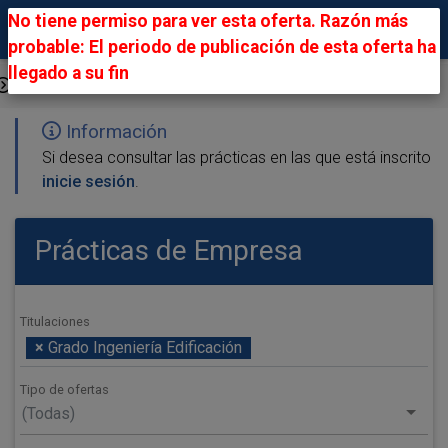
No tiene permiso para ver esta oferta. Razón más
probable: El periodo de publicación de esta oferta ha
llegado a su fin
Ofertas Públicas
Información
Si desea consultar las prácticas en las que está inscrito
inicie sesión
.
Prácticas de Empresa
Titulaciones
×
Grado Ingeniería Edificación
Tipo de ofertas
(Todas)