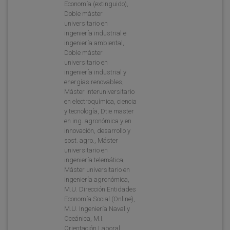
Economía (extinguido),
Doble máster
universitario en
ingeniería industrial e
ingeniería ambiental,
Doble máster
universitario en
ingeniería industrial y
energías renovables,
Máster interuniversitario
en electroquímica, ciencia
y tecnología, Dtie master
en ing. agronómica y en
innovación, desarrollo y
sost. agro., Máster
universitario en
ingeniería telemática,
Máster universitario en
ingeniería agronómica,
M.U. Dirección Entidades
Economía Social (Online),
M.U. Ingeniería Naval y
Oceánica, M.I.
Orientación Laboral,