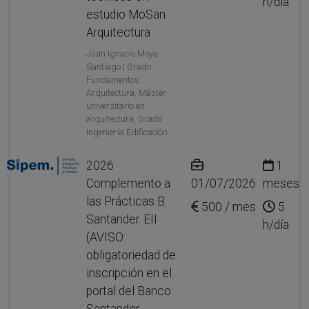
h/día
estudio MoSan
Arquitectura
Juan Ignacio Moya
Santiago | Grado
Fundamentos
Arquitectura, Máster
universitario en
arquitectura, Grado
Ingeniería Edificación
2026
1
Complemento a
01/07/2026
meses
las Prácticas B.
500 / mes
5
Santander. EII
h/día
(AVISO:
obligatoriedad de
inscripción en el
portal del Banco
Santander