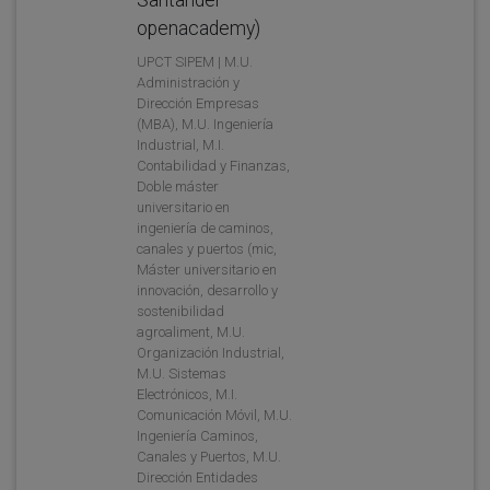
openacademy)
UPCT SIPEM | M.U.
Administración y
Dirección Empresas
(MBA), M.U. Ingeniería
Industrial, M.I.
Contabilidad y Finanzas,
Doble máster
universitario en
ingeniería de caminos,
canales y puertos (mic,
Máster universitario en
innovación, desarrollo y
sostenibilidad
agroaliment, M.U.
Organización Industrial,
M.U. Sistemas
Electrónicos, M.I.
Comunicación Móvil, M.U.
Ingeniería Caminos,
Canales y Puertos, M.U.
Dirección Entidades