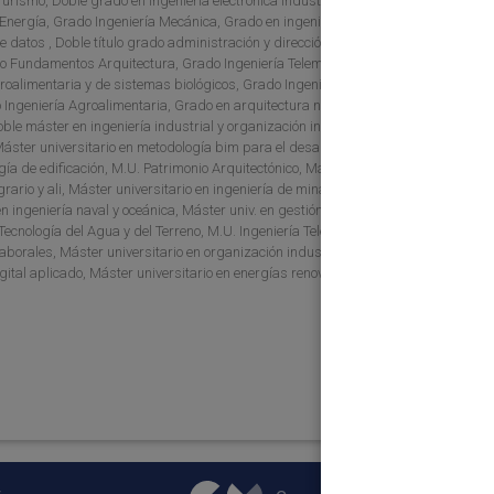
Turismo, Doble grado en ingenieria electrónica industrial y automática y
 Energía, Grado Ingeniería Mecánica, Grado en ingeniería de recursos
de datos , Doble título grado administración y dirección de empresas y
o Fundamentos Arquitectura, Grado Ingeniería Telemática, Grado
oalimentaria y de sistemas biológicos, Grado Ingeniería Eléctrica,
 Ingeniería Agroalimentaria, Grado en arquitectura naval e ingeniería
ble máster en ingeniería industrial y organización industrial, Máster
 Máster universitario en metodología bim para el desarrollo de proyectos
gía de edificación, M.U. Patrimonio Arquitectónico, Máster u. en
rario y ali, Máster universitario en ingeniería de minas , Máster
en ingeniería naval y oceánica, Máster univ. en gestión y dirección de
 Tecnología del Agua y del Terreno, M.U. Ingeniería Telecomunicaciones,
laborales, Máster universitario en organización industrial, Diploma
igital aplicado, Máster universitario en energías renovables, M.U.