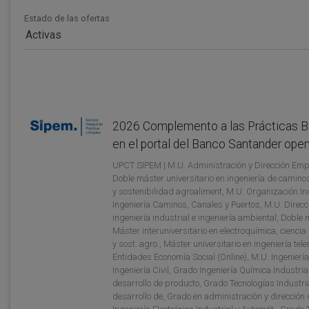
Estado de las ofertas
Activas
2026 Complemento a las Prácticas B. S
en el portal del Banco Santander op
UPCT SIPEM | M.U. Administración y Dirección Empre
Doble máster universitario en ingeniería de caminos
y sostenibilidad agroaliment, M.U. Organización Ind
Ingeniería Caminos, Canales y Puertos, M.U. Direcc
ingeniería industrial e ingeniería ambiental, Doble 
Máster interuniversitario en electroquímica, ciencia
y sost. agro., Máster universitario en ingeniería te
Entidades Economía Social (Online), M.U. Ingenierí
Ingeniería Civil, Grado Ingeniería Química Industrial
desarrollo de producto, Grado Tecnologías Industria
desarrollo de, Grado en administración y direcció