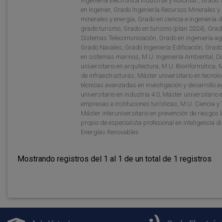
Ingeniería Electrónica Industrial y Automát., Grado 
en ingenier, Grado Ingeniería Recursos Minerales y
minerales y energía, Grado en ciencia e ingeniería 
grado turismo, Grado en turismo (plan 2024), Grad
Sistemas Telecomunicación, Grado en ingeniería agr
Grado Navales, Grado Ingeniería Edificación, Grado
en sistemas marinos, M.U. Ingeniería Ambiental, Do
universitario en arquitectura, M.U. Bioinformática,
de infraestructuras, Máster universitario en tecnolo
técnicas avanzadas en investigación y desarrollo ag
universitario en industria 4.0, Máster universitario 
empresas e instituciones turísticas, M.U. Ciencia y
Máster interuniversitario en prevención de riesgos 
propio de especialista profesional en inteligencia d
Energías Renovables
Mostrando registros del 1 al 1 de un total de 1 registros