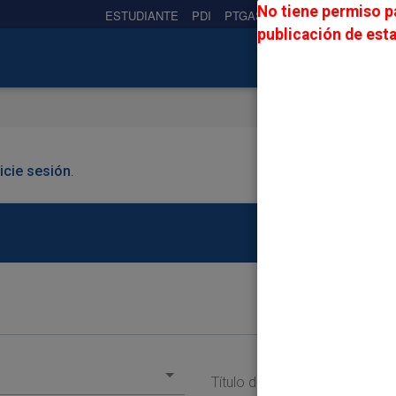
No tiene permiso pa
ESTUDIANTE
PDI
PTGAS
PREUNIVERSITARIO
publicación de esta
nicie sesión
.
Título de la Oferta