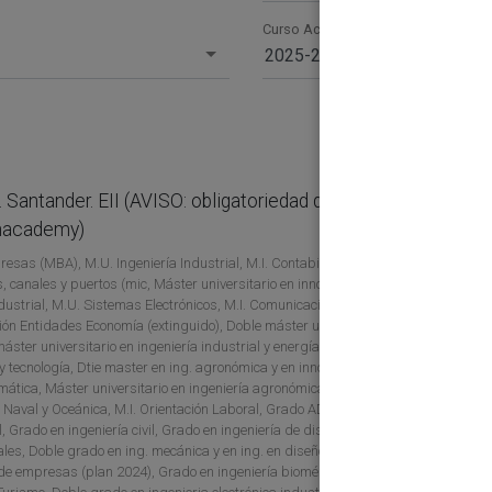
Curso Académico
2025-26
antander. EII (AVISO: obligatoriedad de inscripción
01
enacademy)
500
sas (MBA), M.U. Ingeniería Industrial, M.I. Contabilidad y Finanzas,
, canales y puertos (mic, Máster universitario en innovación, desarrollo
ustrial, M.U. Sistemas Electrónicos, M.I. Comunicación Móvil, M.U.
ión Entidades Economía (extinguido), Doble máster universitario en
máster universitario en ingeniería industrial y energías renovables,
 y tecnología, Dtie master en ing. agronómica y en innovación, desarrollo
lemática, Máster universitario en ingeniería agronómica, M.U. Dirección
a Naval y Oceánica, M.I. Orientación Laboral, Grado ADE, Grado
, Grado en ingeniería civil, Grado en ingeniería de diseño industrial y
les, Doble grado en ing. mecánica y en ing. en diseño industrial y
n de empresas (plan 2024), Grado en ingeniería biomédica, Grado