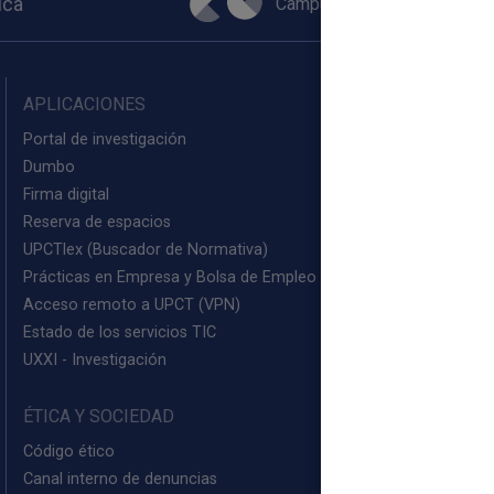
Campus Virtual
ica
APLICACIONES
Portal de investigación
Dumbo
Firma digital
Reserva de espacios
UPCTlex (Buscador de Normativa)
Prácticas en Empresa y Bolsa de Empleo (PEM)
Acceso remoto a UPCT (VPN)
Estado de los servicios TIC
UXXI - Investigación
ÉTICA Y SOCIEDAD
Código ético
Canal interno de denuncias