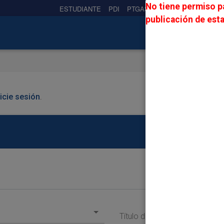
No tiene permiso pa
ESTUDIANTE
PDI
PTGAS
PREUNIVERSITARIO
publicación de esta
nicie sesión
.
Título de la Oferta