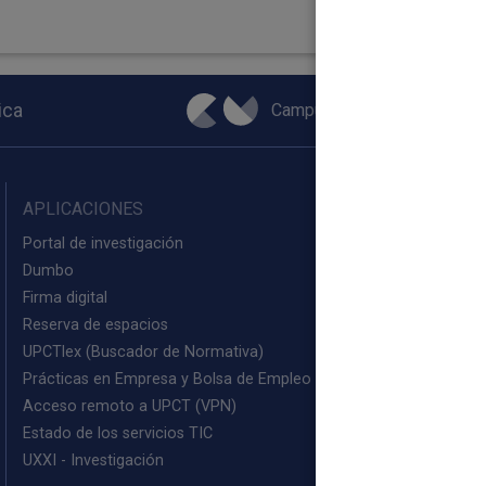
Campus Virtual
ica
APLICACIONES
Portal de investigación
Dumbo
Firma digital
Reserva de espacios
UPCTlex (Buscador de Normativa)
Prácticas en Empresa y Bolsa de Empleo (PEM)
Acceso remoto a UPCT (VPN)
Estado de los servicios TIC
UXXI - Investigación