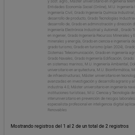
y sost. agro., Máster universitario en ingeniería tel
Entidades Economía Social (Online), M.U. Ingeniería
Ingeniería Civil, Grado Ingeniería Química Industrial,
desarrollo de producto, Grado Tecnologías Industrial
desarrollo de, Grado en administración y dirección
Ingeniería Electrónica Industrial y Automát., Grado T
en ingenier, Grado Ingeniería Recursos Minerales y 
minerales y energía, Grado en ciencia e ingeniería d
grado turismo, Grado en turismo (plan 2024), Grad
Sistemas Telecomunicación, Grado en ingeniería agro
Grado Navales, Grado Ingeniería Edificación, Grado 
en sistemas marinos, M.U. Ingeniería Ambiental, Dob
universitario en arquitectura, M.U. Bioinformática, 
de infraestructuras, Máster universitario en tecnolog
avanzadas en investigación y desarrollo agrario y ali
industria 4.0, Máster universitario en ingeniería nav
instituciones turísticas, M.U. Ciencia y Tecnología d
interuniversitario en prevención de riesgos laborale
especialista profesional en inteligencia digital apli
Renovables
Mostrando registros del 1 al 2 de un total de 2 registros