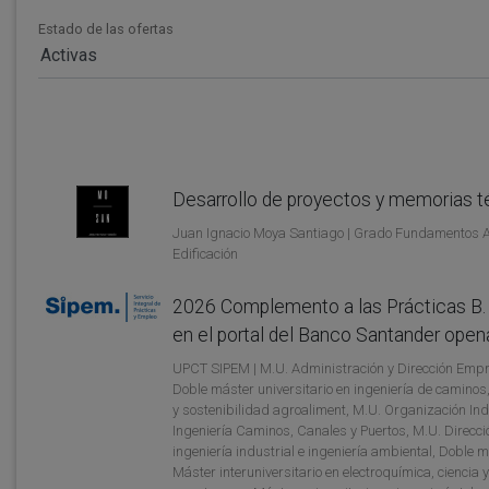
Estado de las ofertas
Activas
Desarrollo de proyectos y memorias t
Juan Ignacio Moya Santiago | Grado Fundamentos Arq
Edificación
2026 Complemento a las Prácticas B. S
en el portal del Banco Santander ope
UPCT SIPEM | M.U. Administración y Dirección Empre
Doble máster universitario en ingeniería de caminos,
y sostenibilidad agroaliment, M.U. Organización Ind
Ingeniería Caminos, Canales y Puertos, M.U. Direcci
ingeniería industrial e ingeniería ambiental, Doble m
Máster interuniversitario en electroquímica, ciencia 