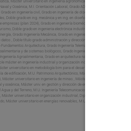
emática, Máster universitario en ingeniería agronómica, M.U. Dirección
 Naval y Oceánica, M.I. Orientación Laboral, Grado ADE, Grado
 Grado en ingeniería civil, Grado en ingeniería de diseño industrial y
es, Doble grado en ing. mecánica y en ing. en diseño industrial y
 de empresas (plan 2024), Grado en ingeniería biomédica, Grado
urismo, Doble grado en ingenieria electrónica industrial y automática y
Energía, Grado Ingeniería Mecánica, Grado en ingeniería de recursos
e datos , Doble título grado administración y dirección de empresas y
o Fundamentos Arquitectura, Grado Ingeniería Telemática, Grado
alimentaria y de sistemas biológicos, Grado Ingeniería Eléctrica,
Ingeniería Agroalimentaria, Grado en arquitectura naval e ingeniería
le máster en ingeniería industrial y organización industrial, Máster
Máster universitario en metodología bim para el desarrollo de proyectos
ía de edificación, M.U. Patrimonio Arquitectónico, Máster u. en técnicas
, Máster universitario en ingeniería de minas , Máster universitario en
al y oceánica, Máster univ. en gestión y dirección de empresas e
el Agua y del Terreno, M.U. Ingeniería Telecomunicaciones, Máster
s, Máster universitario en organización industrial, Diploma propio de
cado, Máster universitario en energías renovables, M.U. Energías