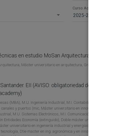
Curso Académico
2025-26
écnicas en estudio MoSan Arquitectura
01
uitectura, Máster universitario en arquitectura, Grado Ingeniería
150
antander. EII (AVISO: obligatoriedad de inscripción
01
nacademy)
500
sas (MBA), M.U. Ingeniería Industrial, M.I. Contabilidad y Finanzas,
 canales y puertos (mic, Máster universitario en innovación, desarrollo
ustrial, M.U. Sistemas Electrónicos, M.I. Comunicación Móvil, M.U.
ón Entidades Economía (extinguido), Doble máster universitario en
áster universitario en ingeniería industrial y energías renovables,
y tecnología, Dtie master en ing. agronómica y en innovación, desarrollo