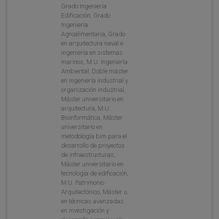
Grado Ingeniería
Edificación, Grado
Ingeniería
Agroalimentaria, Grado
en arquitectura naval e
ingeniería en sistemas
marinos, M.U. Ingeniería
Ambiental, Doble máster
en ingeniería industrial y
organización industrial,
Máster universitario en
arquitectura, M.U.
Bioinformática, Máster
universitario en
metodología bim para el
desarrollo de proyectos
de infraestructuras,
Máster universitario en
tecnología de edificación,
M.U. Patrimonio
Arquitectónico, Máster u.
en técnicas avanzadas
en investigación y