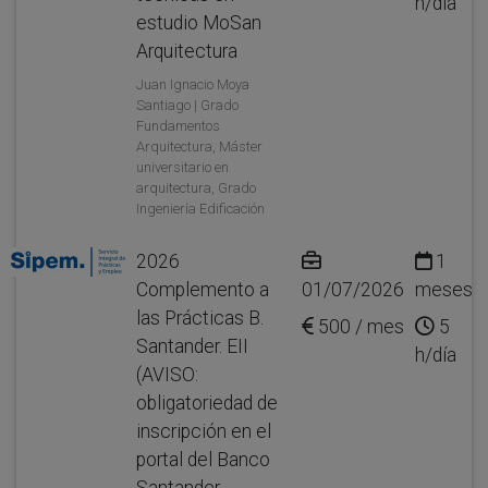
h/día
estudio MoSan
Arquitectura
Juan Ignacio Moya
Santiago | Grado
Fundamentos
Arquitectura, Máster
universitario en
arquitectura, Grado
Ingeniería Edificación
2026
1
Complemento a
01/07/2026
meses
las Prácticas B.
500 / mes
5
Santander. EII
h/día
(AVISO:
obligatoriedad de
inscripción en el
portal del Banco
Santander