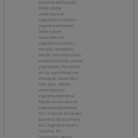
Economía (extinguido),
Doble máster
universitario en
ingeniería industrial e
ingeniería ambiental,
Doble máster
universitario en
ingeniería industrial y
energías renovables,
Máster interuniversitario
en electroquímica, ciencia
y tecnología, Dtie master
en ing. agronómica y en
innovación, desarrollo y
sost. agro., Máster
universitario en
ingeniería telemática,
Máster universitario en
ingeniería agronómica,
M.U. Dirección Entidades
Economía Social (Online),
M.U. Ingeniería Naval y
Oceánica, M.I.
Orientación Laboral,