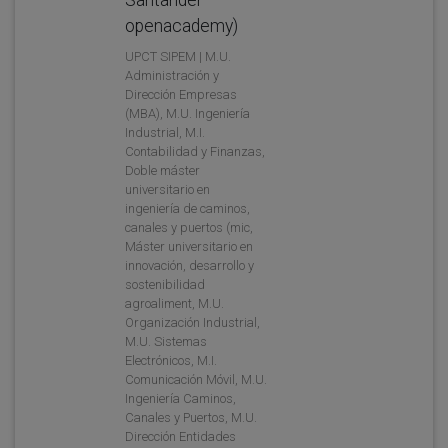
openacademy)
UPCT SIPEM | M.U.
Administración y
Dirección Empresas
(MBA), M.U. Ingeniería
Industrial, M.I.
Contabilidad y Finanzas,
Doble máster
universitario en
ingeniería de caminos,
canales y puertos (mic,
Máster universitario en
innovación, desarrollo y
sostenibilidad
agroaliment, M.U.
Organización Industrial,
M.U. Sistemas
Electrónicos, M.I.
Comunicación Móvil, M.U.
Ingeniería Caminos,
Canales y Puertos, M.U.
Dirección Entidades