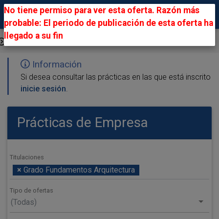
No tiene permiso para ver esta oferta. Razón más
probable: El periodo de publicación de esta oferta ha
llegado a su fin
Ofertas Públicas
Información
Si desea consultar las prácticas en las que está inscrito
inicie sesión
.
Prácticas de Empresa
Titulaciones
×
Grado Fundamentos Arquitectura
Tipo de ofertas
(Todas)