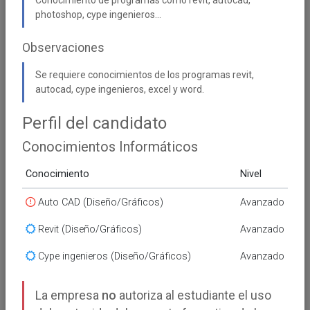
agroaliment, M.U.
photoshop, cype ingenieros...
Organización Industrial,
M.U. Sistemas
Electrónicos, M.I.
Observaciones
Comunicación Móvil, M.U.
Ingeniería Caminos,
Se requiere conocimientos de los programas revit,
Canales y Puertos, M.U.
autocad, cype ingenieros, excel y word.
Dirección Entidades
Economía (extinguido),
Perfil del candidato
Doble máster
universitario en
Conocimientos Informáticos
ingeniería industrial e
ingeniería ambiental,
Conocimiento
Nivel
Doble máster
universitario en
Auto CAD (Diseño/Gráficos)
Avanzado
ingeniería industrial y
energías renovables,
Revit (Diseño/Gráficos)
Avanzado
Máster interuniversitario
en electroquímica, ciencia
Cype ingenieros (Diseño/Gráficos)
Avanzado
y tecnología, Dtie master
en ing. agronómica y en
innovación, desarrollo y
La empresa
no
autoriza al estudiante el uso
sost. agro., Máster
universitario en