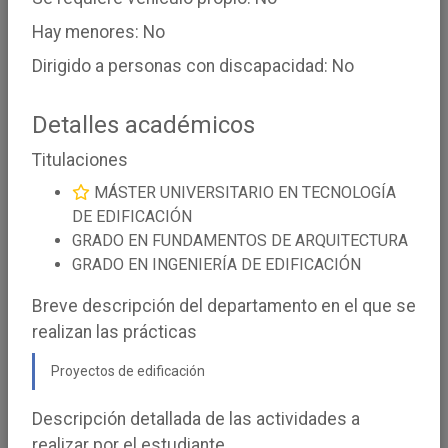
Hay menores: No
Dirigido a personas con discapacidad: No
Título de la Oferta
Estado de las ofertas
Detalles académicos
Activas
Titulaciones
Curso Académico
MÁSTER UNIVERSITARIO EN TECNOLOGÍA
2025-26
DE EDIFICACIÓN
GRADO EN FUNDAMENTOS DE ARQUITECTURA
REINICIAR FILTROS
LIMPIAR
GRADO EN INGENIERÍA DE EDIFICACIÓN
Breve descripción del departamento en el que se
BUSCAR
realizan las prácticas
Proyectos de edificación
2026
1
Descripción detallada de las actividades a
Complemento a
01/07/2026
meses
realizar por el estudiante
las Prácticas B.