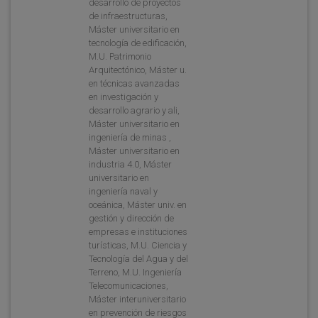
desarrollo de proyectos
de infraestructuras,
Máster universitario en
tecnología de edificación,
M.U. Patrimonio
Arquitectónico, Máster u.
en técnicas avanzadas
en investigación y
desarrollo agrario y ali,
Máster universitario en
ingeniería de minas ,
Máster universitario en
industria 4.0, Máster
universitario en
ingeniería naval y
oceánica, Máster univ. en
gestión y dirección de
empresas e instituciones
turísticas, M.U. Ciencia y
Tecnología del Agua y del
Terreno, M.U. Ingeniería
Telecomunicaciones,
Máster interuniversitario
en prevención de riesgos