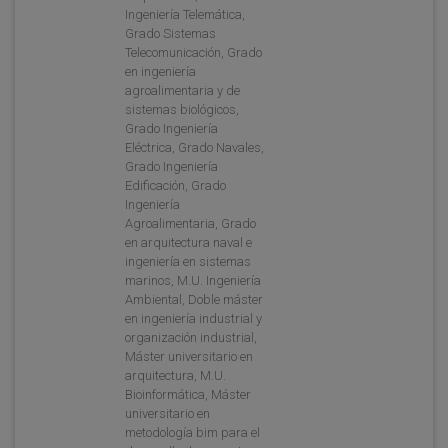
Ingeniería Telemática,
Grado Sistemas
Telecomunicación, Grado
en ingeniería
agroalimentaria y de
sistemas biológicos,
Grado Ingeniería
Eléctrica, Grado Navales,
Grado Ingeniería
Edificación, Grado
Ingeniería
Agroalimentaria, Grado
en arquitectura naval e
ingeniería en sistemas
marinos, M.U. Ingeniería
Ambiental, Doble máster
en ingeniería industrial y
organización industrial,
Máster universitario en
arquitectura, M.U.
Bioinformática, Máster
universitario en
metodología bim para el