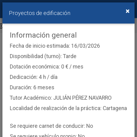
×
Proyectos de edificación
Ofertas Públicas
Información general
Información
Fecha de inicio estimada: 16/03/2026
Si desea consultar las prácticas en las que está inscrito
inicie sesión
.
Disponibilidad (turno): Tarde
Dotación económica: 0 € / mes
Prácticas de Empresa
Dedicación: 4 h / día
Duración: 6 meses
Tutor Académico: JULIÁN PÉREZ NAVARRO
Titulaciones
×
Máster universitario en tecnología de edificación
Localidad de realización de la práctica: Cartagena
Se requiere carnet de conducir: No
Tipo de ofertas
(Todas)
Se requiere vehículo propio: No