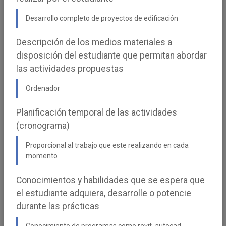
500 / mes
5
Santander. EII
h/día
Desarrollo completo de proyectos de edificación
(AVISO:
obligatoriedad de
Descripción de los medios materiales a
inscripción en el
disposición del estudiante que permitan abordar
portal del Banco
las actividades propuestas
Santander
Ordenador
openacademy)
UPCT SIPEM | M.U.
Planificación temporal de las actividades
Administración y
(cronograma)
Dirección Empresas
(MBA), M.U. Ingeniería
Industrial, M.I.
Proporcional al trabajo que este realizando en cada
Contabilidad y Finanzas,
momento
Doble máster
universitario en
Conocimientos y habilidades que se espera que
ingeniería de caminos,
el estudiante adquiera, desarrolle o potencie
canales y puertos (mic,
Máster universitario en
durante las prácticas
innovación, desarrollo y
sostenibilidad
Conocimiento de programas como revit, autocad,