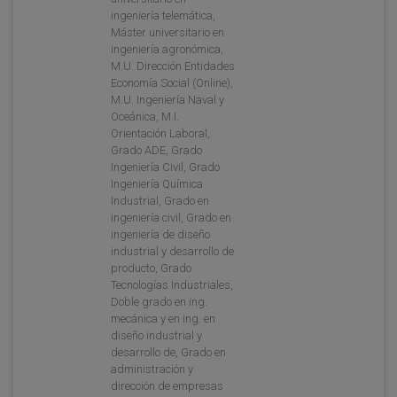
ingeniería telemática,
Máster universitario en
ingeniería agronómica,
M.U. Dirección Entidades
Economía Social (Online),
M.U. Ingeniería Naval y
Oceánica, M.I.
Orientación Laboral,
Grado ADE, Grado
Ingeniería Civil, Grado
Ingeniería Química
Industrial, Grado en
ingeniería civil, Grado en
ingeniería de diseño
industrial y desarrollo de
producto, Grado
Tecnologías Industriales,
Doble grado en ing.
mecánica y en ing. en
diseño industrial y
desarrollo de, Grado en
administración y
dirección de empresas