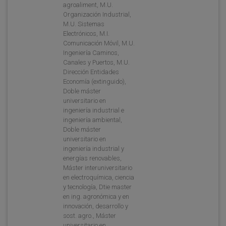
agroaliment, M.U.
Organización Industrial,
M.U. Sistemas
Electrónicos, M.I.
Comunicación Móvil, M.U.
Ingeniería Caminos,
Canales y Puertos, M.U.
Dirección Entidades
Economía (extinguido),
Doble máster
universitario en
ingeniería industrial e
ingeniería ambiental,
Doble máster
universitario en
ingeniería industrial y
energías renovables,
Máster interuniversitario
en electroquímica, ciencia
y tecnología, Dtie master
en ing. agronómica y en
innovación, desarrollo y
sost. agro., Máster
universitario en