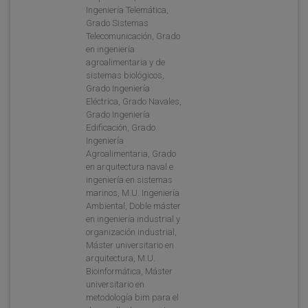
Ingeniería Telemática,
Grado Sistemas
Telecomunicación, Grado
en ingeniería
agroalimentaria y de
sistemas biológicos,
Grado Ingeniería
Eléctrica, Grado Navales,
Grado Ingeniería
Edificación, Grado
Ingeniería
Agroalimentaria, Grado
en arquitectura naval e
ingeniería en sistemas
marinos, M.U. Ingeniería
Ambiental, Doble máster
en ingeniería industrial y
organización industrial,
Máster universitario en
arquitectura, M.U.
Bioinformática, Máster
universitario en
metodología bim para el