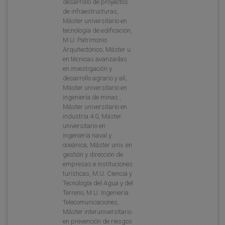
desarrollo de proyectos
de infraestructuras,
Máster universitario en
tecnología de edificación,
M.U. Patrimonio
Arquitectónico, Máster u.
en técnicas avanzadas
en investigación y
desarrollo agrario y ali,
Máster universitario en
ingeniería de minas ,
Máster universitario en
industria 4.0, Máster
universitario en
ingeniería naval y
oceánica, Máster univ. en
gestión y dirección de
empresas e instituciones
turísticas, M.U. Ciencia y
Tecnología del Agua y del
Terreno, M.U. Ingeniería
Telecomunicaciones,
Máster interuniversitario
en prevención de riesgos