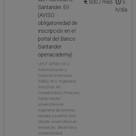
500 / mes
5
Santander. EII
h/día
(AVISO:
obligatoriedad de
inscripción en el
portal del Banco
Santander
openacademy)
UPCT SIPEM | M.U.
Administración y
Dirección Empresas
(MBA), M.U. Ingeniería
Industrial, M.I.
Contabilidad y Finanzas,
Doble máster
universitario en
ingeniería de caminos,
canales y puertos (mic,
Máster universitario en
innovación, desarrollo y
sostenibilidad