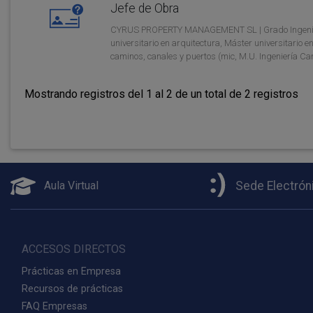
Jefe de Obra
CYRUS PROPERTY MANAGEMENT SL | Grado Ingenierí
universitario en arquitectura, Máster universitario e
caminos, canales y puertos (mic, M.U. Ingeniería C
Mostrando registros del 1 al 2 de un total de 2 registros
Aula Virtual
Sede Electrón
ACCESOS DIRECTOS
Prácticas en Empresa
Recursos de prácticas
FAQ Empresas