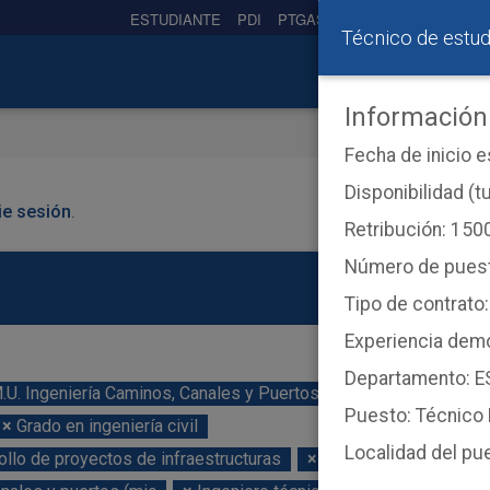
ESTUDIANTE
PDI
PTGAS
PREUNIVERSITARIO
Técnico de estud
Información
Fecha de inicio 
Disponibilidad (t
cie sesión
.
Retribución: 150
Número de puest
Tipo de contrato:
Experiencia demo
Departamento: 
.U. Ingeniería Caminos, Canales y Puertos
×
Grado Ingeniería
Puesto: Técnico
×
Grado en ingeniería civil
Localidad del pu
ollo de proyectos de infraestructuras
×
Máster universitario e