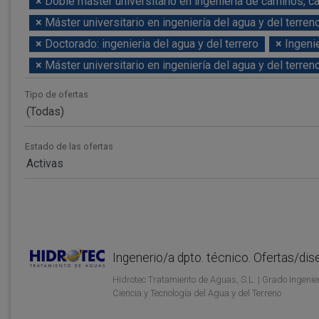
×
Doble máster universitario en ingeniería de caminos, c
×
Máster universitario en ingeniería del agua y del terren
×
Doctorado: ingenieria del agua y del terrero
×
Ingeni
×
Máster universitario en ingeniería del agua y del terren
Tipo de ofertas
(Todas)
Estado de las ofertas
Activas
Ingenerio/a dpto. técnico. Ofertas/dis
Hidrotec Tratamiento de Aguas, S.L. | Grado Ingenier
Ciencia y Tecnología del Agua y del Terreno