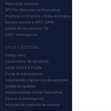
Reserva de espacios
UPCTlex (Buscador de Normativa)
Prácticas en Empresa y Bolsa de Empleo (PEM)
Acceso remoto a UPCT (VPN)
Estado de los servicios TIC
UXXI - Investigación
ÉTICA Y SOCIEDAD
Código ético
Canal interno de denuncias
Lucha contra el fraude
Portal de transparencia
Voluntariado y apoyo a la discapacidad
Unidad de Igualdad
Responsabilidad Social Corporativa
Ética en la investigación
Informes de rendición de cuentas