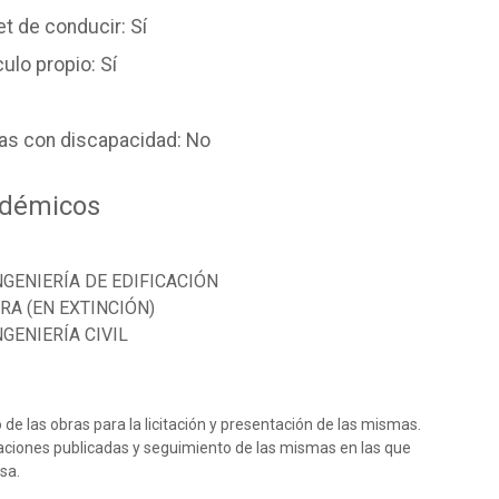
specialidad en hidrología boe 25/08/00
t de conducir: Sí
o.e. 25/08/2000)
ulo propio: Sí
0)
o
(b.o.e. 23/8/00)
nas con discapacidad: No
adémicos
NGENIERÍA DE EDIFICACIÓN
RA (EN EXTINCIÓN)
REINICIAR FILTROS
LIMPIAR
BUSCAR
GENIERÍA CIVIL
/07/2026
Contrato indefinido
o de las obras para la licitación y presentación de las mismas.
0-1800 / mes
Entre 1 y 3 años
itaciones publicadas y seguimiento de las mismas en las que
sa.