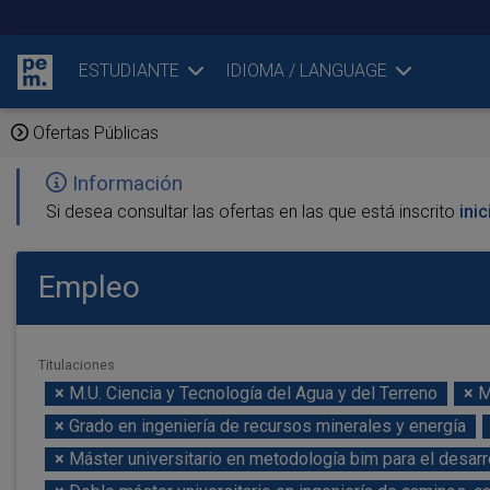
ESTUDIANTE
IDIOMA / LANGUAGE
Ofertas Públicas
Información
Si desea consultar las ofertas en las que está inscrito
ini
Empleo
Titulaciones
×
M.U. Ciencia y Tecnología del Agua y del Terreno
×
M
×
Grado en ingeniería de recursos minerales y energía
×
Máster universitario en metodología bim para el desarr