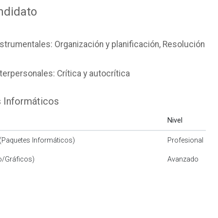
/06/2026
Contrato indefinido
andidato
0 / mes
Entre 1 y 3 años
trumentales: Organización y planificación, Resolución
erpersonales: Crítica y autocrítica
Anterior
1
Siguiente
 Informáticos
Nivel
UPCTcloud
(Paquetes Informáticos)
Profesional
/Gráficos)
Avanzado
ESCUELAS Y FACULTADES
ETS de Ingeniería Agronómica