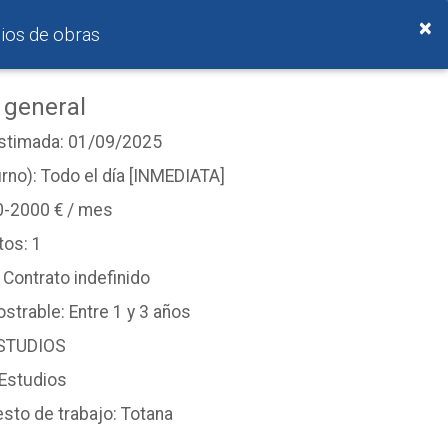
ALUMNI
UNIVERSIDAD DIGITAL
ACCEDER
×
ios de obras
 general
estimada: 01/09/2025
urno): Todo el día [INMEDIATA]
0-2000 € / mes
os: 1
 Contrato indefinido
strable: Entre 1 y 3 años
ESTUDIOS
 Recursos Minerales y Energía
×
Grado Ingeniería Civil
 Estudios
esto de trabajo: Totana
n ingeniería de minas