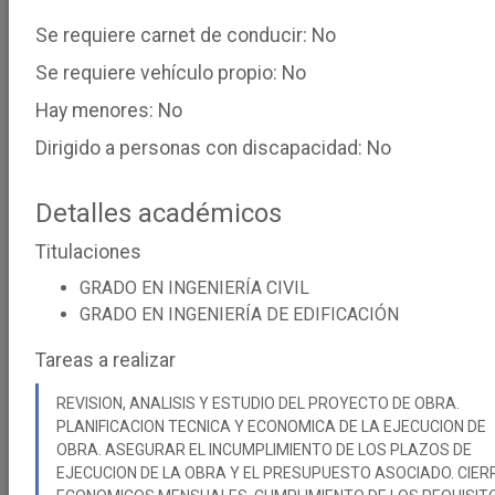
×
Grado en ingeniería de recursos minerales y energía
Se requiere carnet de conducir: No
×
Grado en ingeniería civil
Se requiere vehículo propio: No
×
Máster universitario en metodología bim para el desarrol
Hay menores: No
×
Máster universitario en ingeniería de minas
Dirigido a personas con discapacidad: No
×
Doble máster universitario en ingeniería de caminos, can
×
Ingeniero técnico de obras públicas especialidad en hid
Detalles académicos
×
Máster universitario en ingeniería del agua y del terreno
Titulaciones
×
Ingeniero técnico de minas, esp. explotación de minas (b
×
Doctorado: ingenieria del agua y del terrero
GRADO EN INGENIERÍA CIVIL
GRADO EN INGENIERÍA DE EDIFICACIÓN
×
Ingeniero técnico de minas, esp. rr. energ., combusti.y ex
×
Máster universitario en ingeniería del agua y del terreno
Tareas a realizar
×
Ingeniero técnico de minas, esp. mineralurgia y metalurgia
REVISION, ANALISIS Y ESTUDIO DEL PROYECTO DE OBRA.
PLANIFICACION TECNICA Y ECONOMICA DE LA EJECUCION DE
OBRA. ASEGURAR EL INCUMPLIMIENTO DE LOS PLAZOS DE
Tipo de ofertas
EJECUCION DE LA OBRA Y EL PRESUPUESTO ASOCIADO. CIER
(Todas)