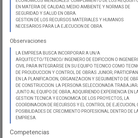
ECONOMICOS MENSUALES. CUMPLIMIENTO DE LOS REQUISIT
EN MATERIA DE CALIDAD, MEDIO AMBIENTE Y NORMAS DE
SEGURIDAD Y SALUD EN OBRA.
GESTION DE LOS RECURSOS MATERIALES Y HUMANOS
Título de la Oferta
NECESARIOS PARA LA EJECUCION DE OBRA.
Estado de las ofertas
Observaciones
Activas
LA EMPRESA BUSCA INCORPORAR A UN/A
Curso Académico
ARQUITECTO/TECNICO/ INGENIERO DE EDIFICCION O INGENIER
2025-26
CIVIL PARA INTEGRARSE EN SU EQUIPO TECNICO COMO TECN
DE PROUDUCCION Y CONTROL DE OBRAS JUNIOR, PARTICIPA
EN LA PLANIFICACION, ORGANIZACION Y SEGUIMIENTO DE OB
REINICIAR FILTROS
LIMPIAR
DE CONSTRUCCION. LA PERSONA SELECCIONADA TRABAJAR
JUNTO AL EQUIPO DE OBRA, ADQUIRIENDO EXPERIENCIA EN L
GESTION TECNICA Y ECONOMICA DE LOS PROYECTOS, LA
BUSCAR
COORDINACION DE RECURSOS Y EL CONTROL DE EJECUCION,
POSIBILIDADES DE CRECIMIENTO PROFESIONAL DENTRO DE L
EMPRESA.
Ingenerio/a dpto. técnico.
Ofertas/diseño/fabricación.
01/07/2026
Competencias