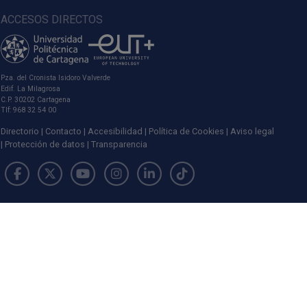
ACCESOS DIRECTOS
Pza. del Cronista Isidoro Valverde
Edif. La Milagrosa
C.P. 30202 Cartagena
Tlf: 968 32 54 00
Directorio
Contacto
Accesibilidad
Política de Cookies
Aviso legal
Protección de datos
Transparencia