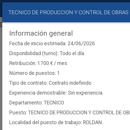
TECNICO DE PRODUCCION Y CONTROL DE OBRAS
Ofertas Públicas
Información general
Información
Fecha de inicio estimada: 24/06/2026
Si desea consultar las ofertas en las que está inscrito
inicie sesión
.
Disponibilidad (turno): Todo el día
Retribución: 1700 € / mes
Empleo
Número de puestos: 1
Tipo de contrato: Contrato indefinido
Experiencia demostrable: Sin experiencia
Titulaciones
×
M.U. Ciencia y Tecnología del Agua y del Terreno
Departamento: TECNICO
×
M.U. Ingeniería Caminos, Canales y Puertos
Puesto: TECNICO DE PRODUCCION Y CONTROL DE O
×
Grado Ingeniería Recursos Minerales y Energía
Localidad del puesto de trabajo: ROLDAN
×
Grado Ingeniería Civil